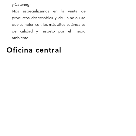
y Catering).
Nos especializamos en la venta de
productos desechables y de un solo uso
que cumplen con los más altos estándares
de calidad y respeto por el medio
ambiente.
Oficina central
Barcelona
Horario laboral
Lun - Vie: 8:30 - 18:30
609938243
info.crad.2023@gmail.com
Términos y Condiciones