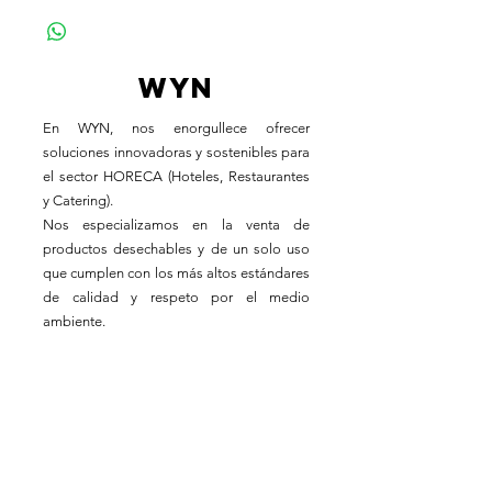
WYN
En WYN, nos enorgullece ofrecer
soluciones innovadoras y sostenibles para
el sector HORECA (Hoteles, Restaurantes
y Catering).
Nos especializamos en la venta de
productos desechables y de un solo uso
que cumplen con los más altos estándares
de calidad y respeto por el medio
ambiente.
Oficina central
Barcelona
Horario laboral
Lun - Vie: 8:30 - 18:30