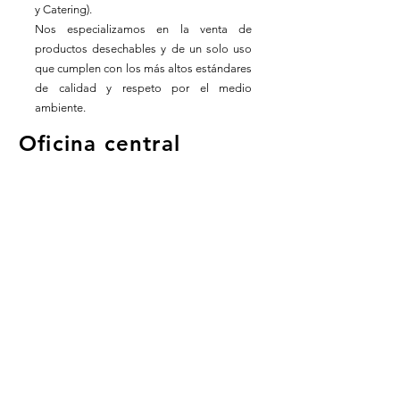
y Catering).
Nos especializamos en la venta de
productos desechables y de un solo uso
que cumplen con los más altos estándares
de calidad y respeto por el medio
ambiente.
Oficina central
Barcelona
Horario laboral
Lun - Vie: 8:30 - 18:30
609938243
info.crad.2023@gmail.com
Términos y Condiciones