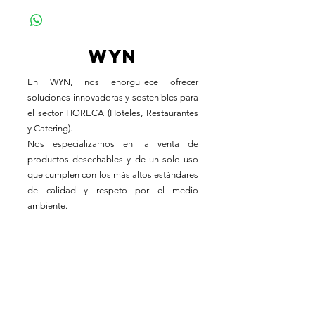
WYN
En WYN, nos enorgullece ofrecer
soluciones innovadoras y sostenibles para
el sector HORECA (Hoteles, Restaurantes
y Catering).
Nos especializamos en la venta de
productos desechables y de un solo uso
que cumplen con los más altos estándares
de calidad y respeto por el medio
ambiente.
Oficina central
Barcelona
Horario laboral
Lun - Vie: 8:30 - 18:30